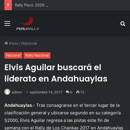
Rally Pisco 2026: todo listo para la gran final del RallyACP
Menú
B
p
Inicio
/
Nacional
Nacional
Rally Nacional
Elvis Aguilar buscará el
liderato en Andahuaylas
admin
septiembre 14, 2017
0
15
Andahuaylas
.- Tras consagrarse en el tercer lugar de la
clasificación general y ubicarse segundo en su categoría
S2000, Elvis Aguilar regresa a las pistas este fin de
semana con el Rally de Los Chankas 2017 en Andahuaylas