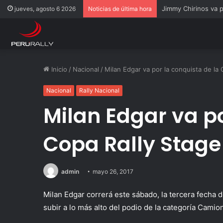
Rally Pisco 2026: to
jueves, agosto 6 2026
Noticias de última hora
Inicio
/
Nacional
/
Milan Edgar va por la conquista de la 
Nacional
Rally Nacional
Milan Edgar va po
Copa Rally Stage
admin
mayo 26, 2017
Milan Edgar correrá este sábado, la tercera fecha 
subir a lo más alto del podio de la categoría Camion