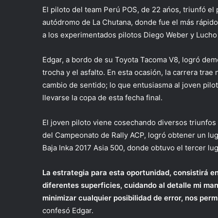
El piloto del team Perú POS, de 22 ańos, triunfó el
autódromo de La Chutana, donde fue el más rápido 
a los experimentados pilotos Diego Weber y Luch
Edgar, a bordo de su Toyota Tacoma V8, logró demos
trocha y el asfalto. En esta ocasión, la carrera tra
cambio de sentido; lo que entusiasma al joven pil
llevarse la copa de esta fecha final.
El joven piloto viene cosechando diversos triunfos 
del Campeonato de Rally ACP, logró obtener un lug
Baja Inka 2017 Asia 500, donde obtuvo el tercer lug
La estrategia para esta oportunidad, consistirá e
diferentes superficies, cuidando al detalle mi mane
minimizar cualquier posibilidad de error, nos pe
confesó Edgar.