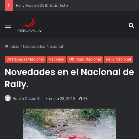
Rally Pisco 2026: todo listo para la gran final del RallyACP
Menú
B
p
Inicio
/
Destacadas Nacional
Destacadas Nacional
Nacional
Off Road Nacional
Rally Nacional
Novedades en el Nacional de
Rally.
Rubén Castro S.
enero 28, 2019
28