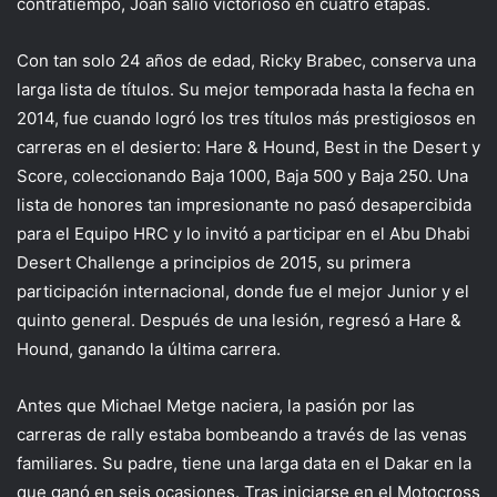
contratiempo, Joan salió victorioso en cuatro etapas.
Con tan solo 24 años de edad, Ricky Brabec, conserva una
larga lista de títulos. Su mejor temporada hasta la fecha en
2014, fue cuando logró los tres títulos más prestigiosos en
carreras en el desierto: Hare & Hound, Best in the Desert y
Score, coleccionando Baja 1000, Baja 500 y Baja 250. Una
lista de honores tan impresionante no pasó desapercibida
para el Equipo HRC y lo invitó a participar en el Abu Dhabi
Desert Challenge a principios de 2015, su primera
participación internacional, donde fue el mejor Junior y el
quinto general. Después de una lesión, regresó a Hare &
Hound, ganando la última carrera.
Antes
que Michael Metge naciera, la pasión por las
carreras de rally estaba bombeando a través de las venas
familiares. Su padre, tiene una larga data en el Dakar en la
que ganó en seis ocasiones. Tras iniciarse en el Motocross