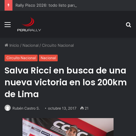
Rally Pisco 2026: todo listo para la gran final del RallyACP
Menú
B
p
Inicio
/
Nacional
/
Circuito Nacional
Circuito Nacional
Nacional
Salva Ricci en busca de una
nueva victoria en los 200km
de Lima
Rubén Castro S.
octubre 13, 2017
21