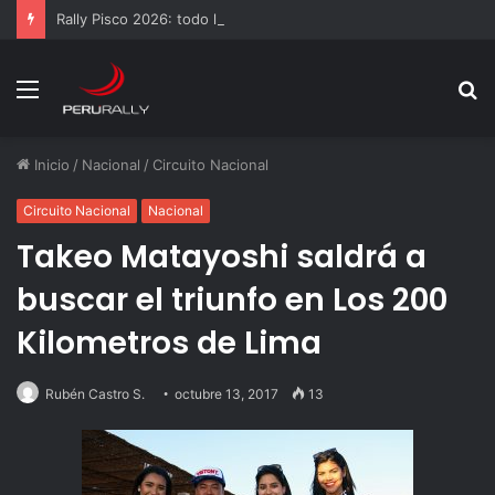
Rally Pisco 2026: todo listo para la gran final del RallyACP
Menú
B
p
Inicio
/
Nacional
/
Circuito Nacional
Circuito Nacional
Nacional
Takeo Matayoshi saldrá a
buscar el triunfo en Los 200
Kilometros de Lima
Rubén Castro S.
octubre 13, 2017
13