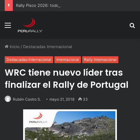
Rally Pisco 2026: todo listo para la gran final del RallyACP
Menú
B
p
Inicio
/
Destacadas Internacional
Destacadas Internacional
Internacional
Rally Internacional
WRC tiene nuevo líder tras
finalizar el Rally de Portugal
Rubén Castro S.
mayo 21, 2018
33