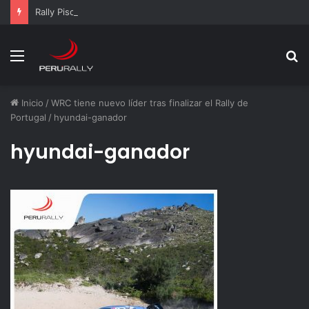
Rally Pisco 2026: todo listo para la gran final del RallyACP
Menú
B
p
Inicio
/
WRC tiene nuevo líder tras finalizar el Rally de
Portugal
/
hyundai-ganador
hyundai-ganador