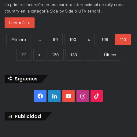
La primera incursión en una carrera internacional de rally cross
country en la categoría Side by Side o UTV tendrá…
Leer más »
Primero
...
90
100
«
109
110
111
»
120
130
...
Último
Síguenos
Facebook
LinkedIn
YouTube
Instagram
TikTok
Publicidad