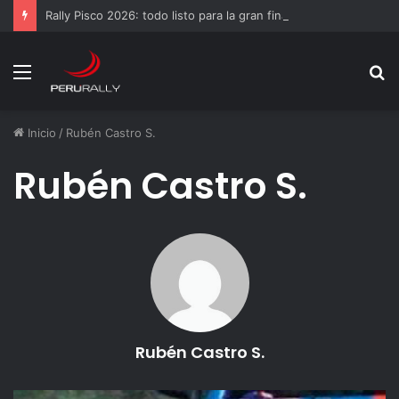
Rally Pisco 2026: todo listo para la gran final del RallyACP
Menú
B
p
Inicio
/
Rubén Castro S.
Rubén Castro S.
Rubén Castro S.