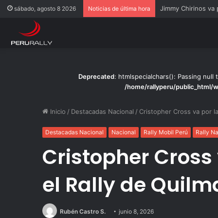
Rally Pisco 2026: to
sábado, agosto 8 2026
Noticias de última hora
Deprecated
: htmlspecialchars(): Passing null 
/home/rallyperu/public_html/
Inicio
/
Destacadas Nacional
/
Cristopher Cross va por la
Destacadas Nacional
Nacional
Rally Mobil Perú
Rally N
Cristopher Cross 
el Rally de Quil
Rubén Castro S.
junio 8, 2026