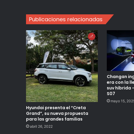
Publicaciones relacionadas
Changan ing
era con la l
suv híbrida 
S07
mayo 15, 202
Hyundai presenta el “Creta
Grand”, su nueva propuesta
para las grandes familias
abril 26, 2022