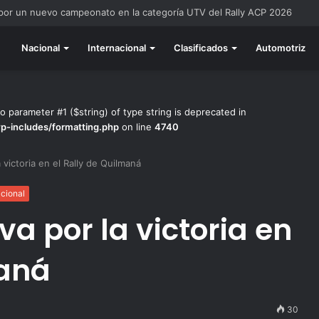
do listo para la gran final del RallyACP
Nacional
Internacional
Clasificados
Automotriz
to parameter #1 ($string) of type string is deprecated in
wp-includes/formatting.php
on line
4740
 victoria en el Rally de Quilmaná
acional
va por la victoria en
maná
30