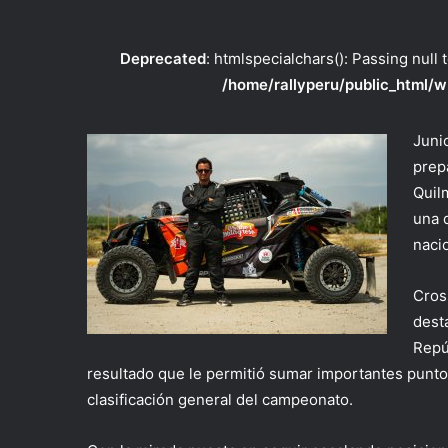
Deprecated
: htmlspecialchars(): Passing null 
/home/rallyperu/public_html/w
Junio
prep
Quil
una 
naci
Cros
dest
Repú
resultado que le permitió sumar importantes puntos
clasificación general del campeonato.