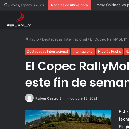
Rally Pisco 2026: to
jueves, agosto 6 2026
Noticias de última hora
Inicio
/
Destacadas Internacional
/
El Copec RallyMobil™ 
Destacadas Internacional
Internacional
Nicolás Fuchs
Ra
El Copec RallyMo
este fin de seman
Rubén Castro S.
octubre 13, 2021
Este 
fech
Regi