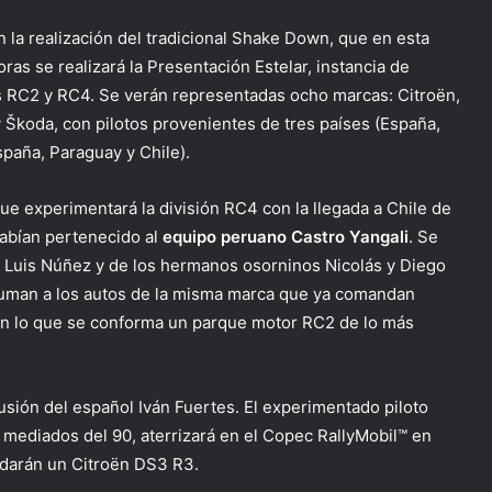
on la realización del tradicional Shake Down, que en esta
ras se realizará la Presentación Estelar, instancia de
ses RC2 y RC4. Se verán representadas ocho marcas: Citroën,
y Škoda, con pilotos provenientes de tres países (España,
spaña, Paraguay y Chile).
que experimentará la división RC4 con la llegada a Chile de
habían pertenecido al
equipo peruano Castro Yangali
. Se
to Luis Núñez y de los hermanos osorninos Nicolás y Diego
suman a los autos de la misma marca que ya comandan
con lo que se conforma un parque motor RC2 de lo más
clusión del español Iván Fuertes. El experimentado piloto
 mediados del 90, aterrizará en el Copec RallyMobil™ en
ndarán un Citroën DS3 R3.