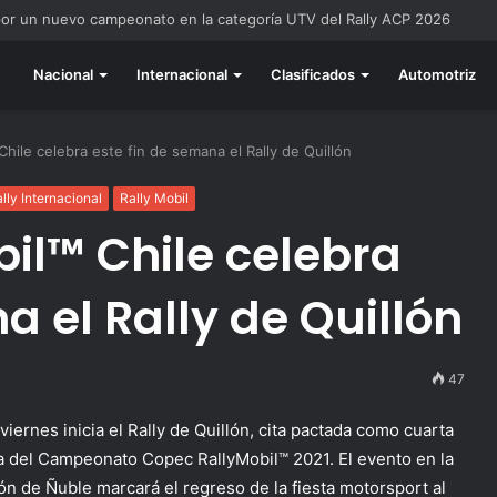
do listo para la gran final del RallyACP
Nacional
Internacional
Clasificados
Automotriz
Chile celebra este fin de semana el Rally de Quillón
lly Internacional
Rally Mobil
bil™ Chile celebra
a el Rally de Quillón
47
viernes inicia el Rally de Quillón, cita pactada como cuarta
a del Campeonato Copec RallyMobil™ 2021. El evento en la
ón de Ñuble marcará el regreso de la fiesta motorsport al