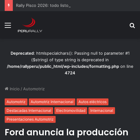
Rally Pisco 2026: todo listo para la gran final del RallyACP
Menú
B
p
Deprecated
: htmlspecialchars(): Passing null to parameter #1
($string) of type string is deprecated in
/home/rallyperu/public_html/wp-includes/formatting.php
on line
4724
Inicio
/
Automotriz
Automotriz
Automotriz Internacional
Autos eléctricos
Destacadas Internacional
Electromovilidad
Internacional
Presentaciones Automotriz
Ford anuncia la producción