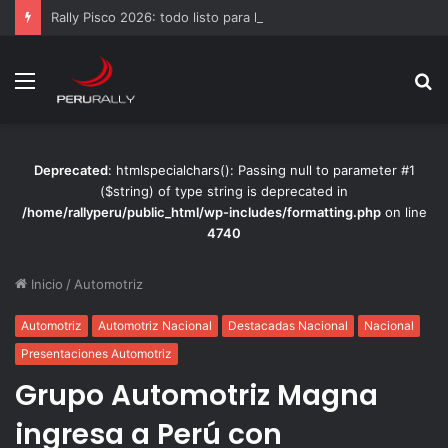
Rally Pisco 2026: todo listo para la gran final del RallyACP
Menú
B
p
Deprecated
: htmlspecialchars(): Passing null to parameter #1
($string) of type string is deprecated in
/home/rallyperu/public_html/wp-includes/formatting.php
on line
4740
Inicio
/
Automotriz
Automotriz
Automotriz Nacional
Destacadas Nacional
Nacional
Presentaciones Automotriz
Grupo Automotriz Magna
ingresa a Perú con