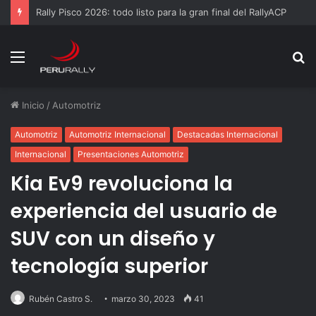
Rally Pisco 2026: todo listo para la gran final del RallyACP
Menú
B
p
Inicio
/
Automotriz
Automotriz
Automotriz Internacional
Destacadas Internacional
Internacional
Presentaciones Automotriz
Kia Ev9 revoluciona la
experiencia del usuario de
SUV con un diseño y
tecnología superior
Rubén Castro S.
marzo 30, 2023
41