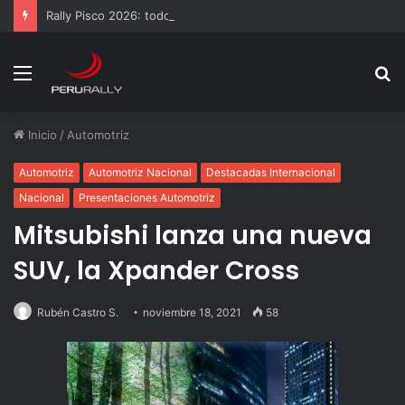
Rally Pisco 2026: todo listo para la gran final del RallyACP
Menú
B
p
Inicio
/
Automotriz
Automotriz
Automotriz Nacional
Destacadas Internacional
Nacional
Presentaciones Automotriz
Mitsubishi lanza una nueva
SUV, la Xpander Cross
Rubén Castro S.
noviembre 18, 2021
58