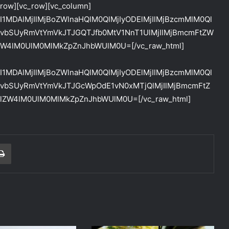
_row][vc_row][vc_column]
I1MDAlMjIlMjBoZWlnaHQlM0QlMjIyODElMjIlMjBzcmMlM0Ql
vbSUyRmVtYmVkJTJGQTJfb0MtV1NnT1UlMjIlMjBmcmFtZW
ZW4lM0UlM0MlMkZpZnJhbWUlM0U=[/vc_raw_html]
I1MDAlMjIlMjBoZWlnaHQlM0QlMjIyODElMjIlMjBzcmMlM0Ql
vbSUyRmVtYmVkJTJGcWpOdE1vN0xMTjQlMjIlMjBmcmFtZ
JlZW4lM0UlM0MlMkZpZnJhbWUlM0U=[/vc_raw_html]
r correo electrónico
Imprimir