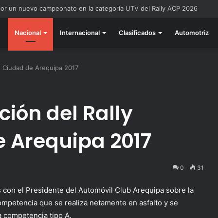
do listo para la gran final del RallyACP
Nacional
Internacional
Clasificados
Automotriz
io Ciudad de Arequipa 2017
ción del Rally
 Arequipa 2017
0
31
on el Presidente del Automóvil Club Arequipa sobre la
competencia que se realiza netamente en asfalto y se
a competencia tipo A.