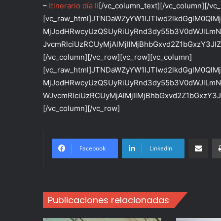
–
Itinerario día II
[/vc_column_text][/vc_column][/vc
[vc_raw_html]JTNDaWZyYW1lJTIwd2lkdGglM0QlMj
MjJodHRwcyUzQSUyRiUyRnd3dy55b3V0dWJlLmN
JvcmRlciUzRCUyMjAlMjIlMjBhbGxvd2Z1bGxzY3Jl
[/vc_column][/vc_row][vc_row][vc_column]
[vc_raw_html]JTNDaWZyYW1lJTIwd2lkdGglM0QlMj
MjJodHRwcyUzQSUyRiUyRnd3dy55b3V0dWJlLmN
WJvcmRlciUzRCUyMjAlMjIlMjBhbGxvd2Z1bGxzY3
[/vc_column][/vc_row]
Compartir po
Facebook
LinkedIn
Publicaciones relacionadas