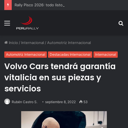
Rally Pisco 2026: todo listo para la gran final del RallyACP
Menú
B
p
Inicio
/
Internacional
/
Automotriz Internacional
Automotriz Internacional
Destacadas Internacional
Internacional
Volvo Cars tendrá garantía
vitalicia en sus piezas y
servicios
Rubén Castro S.
septiembre 8, 2022
53