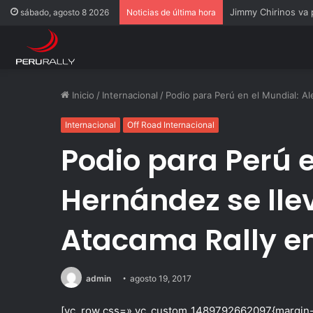
Rally Pisco 2026: to
sábado, agosto 8 2026
Noticias de última hora
Inicio
/
Internacional
/
Podio para Perú en el Mundial: Al
Internacional
Off Road Internacional
Podio para Perú e
Hernández se llev
Atacama Rally en
admin
agosto 19, 2017
[vc_row css=».vc_custom_1489792662097{margin-b