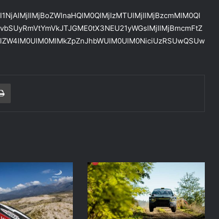
I1NjAlMjIlMjBoZWlnaHQlM0QlMjIzMTUlMjIlMjBzcmMlM0Ql
vbSUyRmVtYmVkJTJGME0tX3NEU21yWGslMjIlMjBmcmFtZ
3JlZW4lM0UlM0MlMkZpZnJhbWUlM0UlM0NiciUzRSUwQSUw
r correo electrónico
Imprimir