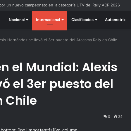
do listo para la gran final del RallyACP
Nacional
Internacional
Clasificados
Automotriz
exis Hernández se llevó el 3er puesto del Atacama Rally en Chile
n el Mundial: Alexis
ó el 3er puesto del
 Chile
0
24
ottom: 0px !important;}»][vc_column