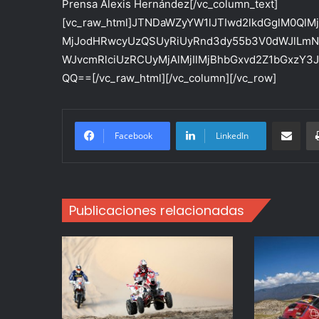
Prensa Alexis Hernández[/vc_column_text]
[vc_raw_html]JTNDaWZyYW1lJTIwd2lkdGglM0QlMj
MjJodHRwcyUzQSUyRiUyRnd3dy55b3V0dWJlLmN
WJvcmRlciUzRCUyMjAlMjIlMjBhbGxvd2Z1bGxzY
QQ==[/vc_raw_html][/vc_column][/vc_row]
Compartir po
Facebook
LinkedIn
Publicaciones relacionadas