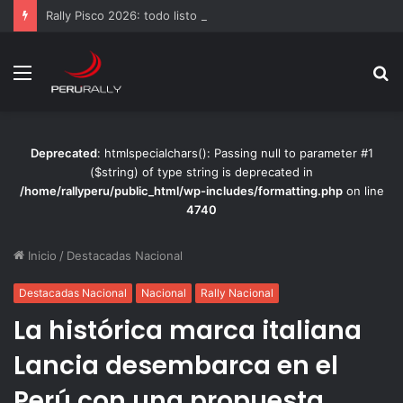
Rally Pisco 2026: todo listo para la gran final del RallyACP
Menú
B
p
Deprecated
: htmlspecialchars(): Passing null to parameter #1
($string) of type string is deprecated in
/home/rallyperu/public_html/wp-includes/formatting.php
on line
4740
Inicio
/
Destacadas Nacional
Destacadas Nacional
Nacional
Rally Nacional
La histórica marca italiana
Lancia desembarca en el
Perú con una propuesta