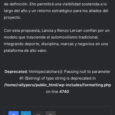
de definición
. Ello p
ermitirá una visibilidad sostenida a lo
largo del año y un retorno estratégico para los aliados del
proyecto.
Con esta propuesta, Lancia y Renzo Lercari
confían
por un
modelo que trasciende el automovilismo tradicional,
integrando deporte,
disciplina,
marca
s
y negocios en una
plataforma de alto valor
.
Deprecated
: htmlspecialchars(): Passing null to parameter
#1 ($string) of type string is deprecated in
/home/rallyperu/public_html/wp-includes/formatting.php
on line
4740
Compartir por correo electrónico
Imprimir